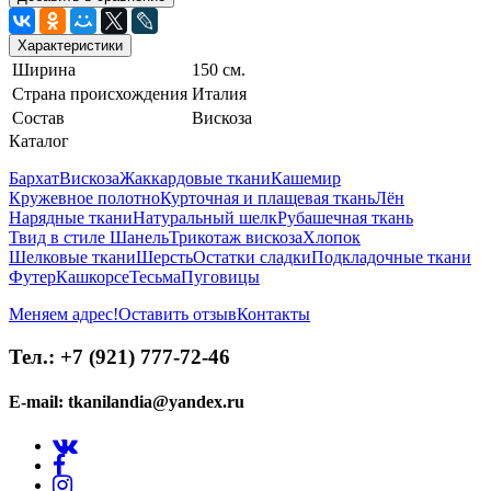
Характеристики
Ширина
150 см.
Страна происхождения
Италия
Состав
Вискоза
Каталог
Бархат
Вискоза
Жаккардовые ткани
Кашемир
Кружевное полотно
Курточная и плащевая ткань
Лён
Нарядные ткани
Натуральный шелк
Рубашечная ткань
Твид в стиле Шанель
Трикотаж вискоза
Хлопок
Шелковые ткани
Шерсть
Остатки сладки
Подкладочные ткани
Футер
Кашкорсе
Тесьма
Пуговицы
Меняем адрес!
Оставить отзыв
Контакты
Тел.: +7 (921) 777-72-46
E-mail: tkanilandia@yandex.ru