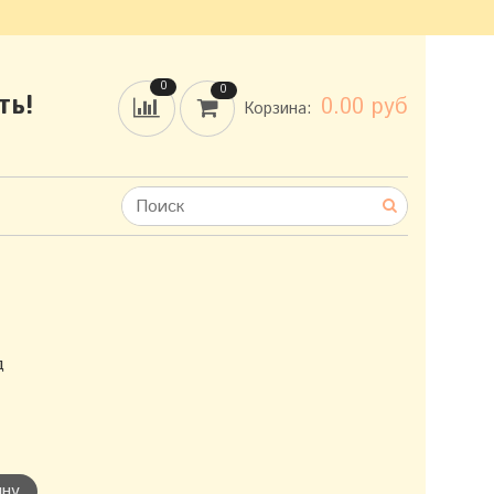
0
0
ть!
0.00 руб
Корзина:
рд
ину