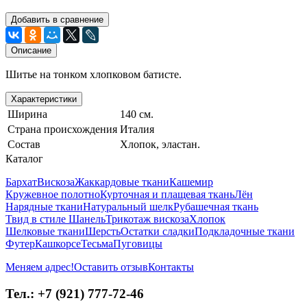
Добавить в сравнение
Описание
Шитье на тонком хлопковом батисте.
Характеристики
Ширина
140 см.
Страна происхождения
Италия
Состав
Хлопок, эластан.
Каталог
Бархат
Вискоза
Жаккардовые ткани
Кашемир
Кружевное полотно
Курточная и плащевая ткань
Лён
Нарядные ткани
Натуральный шелк
Рубашечная ткань
Твид в стиле Шанель
Трикотаж вискоза
Хлопок
Шелковые ткани
Шерсть
Остатки сладки
Подкладочные ткани
Футер
Кашкорсе
Тесьма
Пуговицы
Меняем адрес!
Оставить отзыв
Контакты
Тел.: +7 (921) 777-72-46